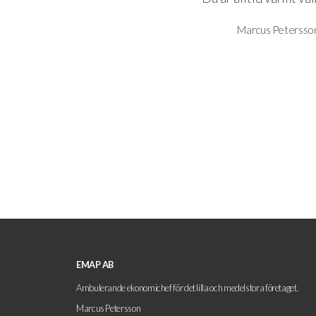
Marcus Peters
EMAP AB
Ambulerande ekonomichef för det lilla och medelstora företaget.
Marcus Petersson