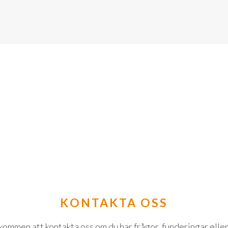
KONTAKTA OSS
lkommen att kontakta oss om du har frågor, funderingar eller 