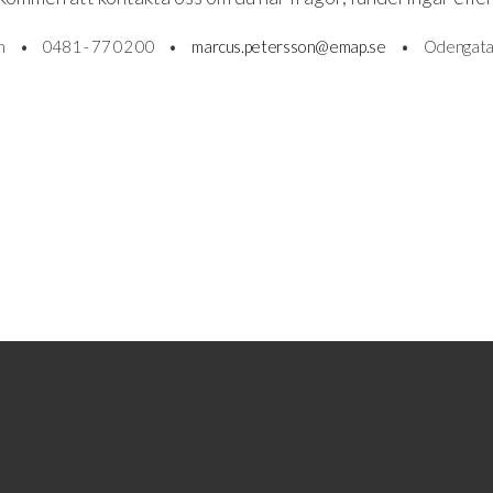
son •
0481 - 77 02 00 •
marcus.petersson@emap.se
•
Odengatan